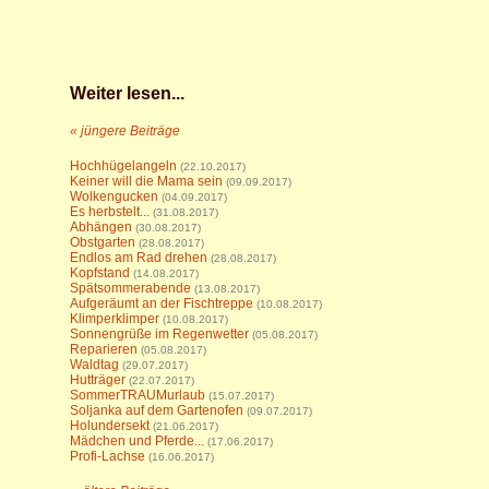
Weiter lesen...
« jüngere Beiträge
Hochhügelangeln
(22.10.2017)
Keiner will die Mama sein
(09.09.2017)
Wolkengucken
(04.09.2017)
Es herbstelt...
(31.08.2017)
Abhängen
(30.08.2017)
Obstgarten
(28.08.2017)
Endlos am Rad drehen
(28.08.2017)
Kopfstand
(14.08.2017)
Spätsommerabende
(13.08.2017)
Aufgeräumt an der Fischtreppe
(10.08.2017)
Klimperklimper
(10.08.2017)
Sonnengrüße im Regenwetter
(05.08.2017)
Reparieren
(05.08.2017)
Waldtag
(29.07.2017)
Hutträger
(22.07.2017)
SommerTRAUMurlaub
(15.07.2017)
Soljanka auf dem Gartenofen
(09.07.2017)
Holundersekt
(21.06.2017)
Mädchen und Pferde...
(17.06.2017)
Profi-Lachse
(16.06.2017)